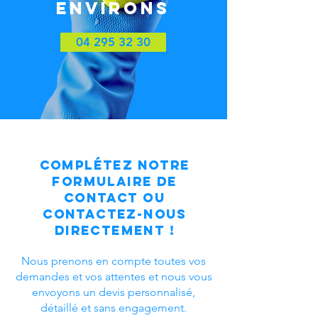
environs
04 295 32 30
Complétez notre
formulaire de
contact ou
contactez-nous
directement !
Nous prenons en compte toutes vos
demandes et vos attentes et nous vous
envoyons un devis personnalisé,
détaillé et sans engagement.