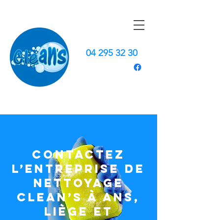
04 295 32 30
Contactez
l’entreprise de
nettoyage
Clean’s à Ans,
Liège et